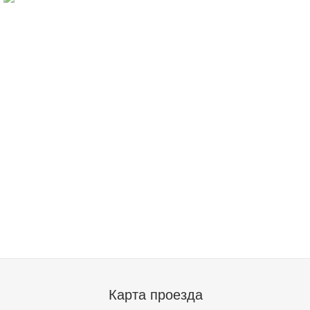
Мультифактурные жалюзи - это сочетание 
материи и декоративных элементов. Б...
Пластиковые
Вертикальные жалюзи широко используют ка
офисном дизайне. Вертикальные пластико..
Карта проезда