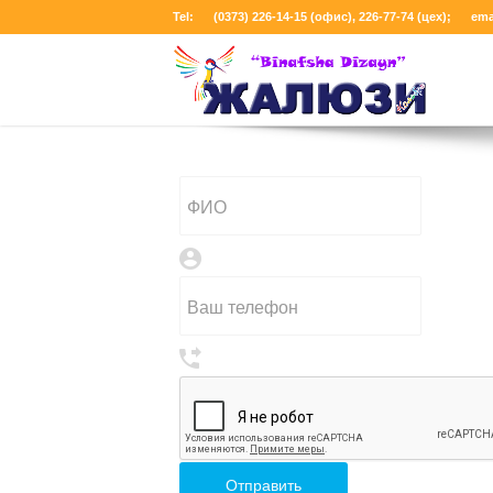
Tel:
(0373) 226-14-15 (офис),
226-77-74
(цех)
;
ema