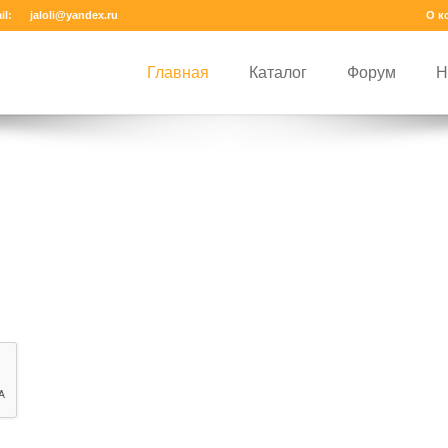
il:
jaloli@yandex.ru
О к
Главная
Каталог
Форум
Н