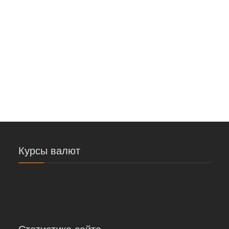
3.2. Консультация дизайнера.
3.3. Снятие размеров.
3.4. Подсчёт цены. Оформление заказа.
3.5. Предоплата
4. Изготовление жалюзи.
5. Доставка и установка.
e-mail:
info@jaluzy.uz
Курсы валют