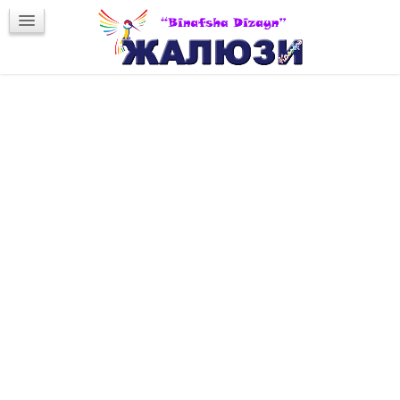
Новости интерьера
Обратная связь
Заказ жалюзи
Заказ жалюзи
Оформление заказа
Сервисной службой компании осуществляется
весь спектр услуг:
дизайн;
консультирование;
монтаж жалюзи.
Порядок подачи и выполнения заказа.
1. Заполнение
формы заявки
на сайте.
2. Вам перезванивает консультант для уточнения
заявки.
3. Выезд специалиста.
3.1. Ознакомление с каталогом образцов.