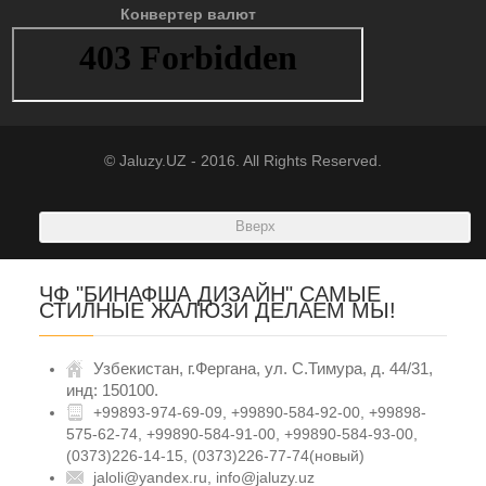
Конвертер валют
© Jaluzy.UZ - 2016. All Rights Reserved.
Вверх
ЧФ "БИНАФША ДИЗАЙН" САМЫЕ
СТИЛНЫЕ ЖАЛЮЗИ ДЕЛАЕМ МЫ!
Узбекистан, г.Фергана, ул. С.Тимура, д. 44/31,
инд: 150100.
+99893-974-69-09, +99890-584-92-00, +99898-
575-62-74, +99890-584-91-00, +99890-584-93-00,
(0373)226-14-15, (0373)226-77-74(новый)
jaloli@yandex.ru, info@jaluzy.uz