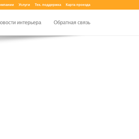
омпании
Услуги
Тех. поддержка
Карта проезда
овости интерьера
Обратная связь
лог товаров
Горизонтальные жалюзи
Дерево