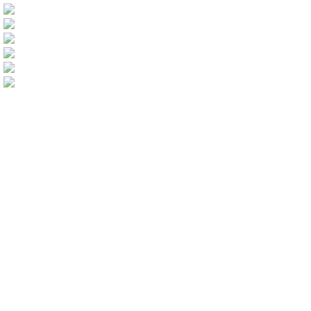
Теги
Деревянные
жалюзи
Jaloliddin
Последнее от Jaloliddin
Алюминиевые
Сюжетные
Тканевые
Тканевые
Волна-декор