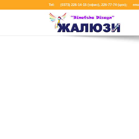
Tel:
(0373) 226-14-15 (офис),
226-77-74
(цех)
;
ema
Дерево
Вторник, 25 июня 2013 17:25
Jaloliddin