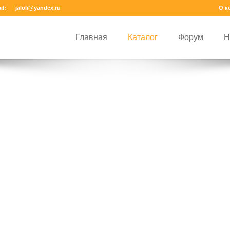
il:
jaloli@yandex.ru
О к
Главная
Каталог
Форум
Н
Главная
Каталог
Ката